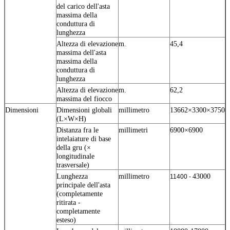
del carico dell'asta
massima della
conduttura di
lunghezza
Altezza di elevazione
m.
45,4
massima dell'asta
massima della
conduttura di
lunghezza
Altezza di elevazione
m.
62,2
massima del fiocco
Dimensioni
Dimensioni globali
millimetro
13662×3300×3750
(L×W×H)
Distanza fra le
millimetri
6900×6900
intelaiature di base
della gru (×
longitudinale
trasversale)
Lunghezza
millimetro
43000
11400 -
principale dell'asta
(completamente
ritirata -
completamente
esteso)