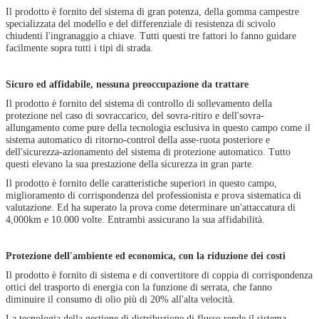
Il prodotto è fornito del sistema di gran potenza, della gomma campestre
specializzata del modello e del differenziale di resistenza di scivolo
chiudenti l'ingranaggio a chiave. Tutti questi tre fattori lo fanno guidare
facilmente sopra tutti i tipi di strada.
Sicuro ed affidabile, nessuna preoccupazione da trattare
Il prodotto è fornito del sistema di controllo di sollevamento della
protezione nel caso di sovraccarico, del sovra-ritiro e dell'sovra-
allungamento come pure della tecnologia esclusiva in questo campo come il
sistema automatico di ritorno-control della asse-ruota posteriore e
dell'sicurezza-azionamento del sistema di protezione automatico. Tutto
questi elevano la sua prestazione della sicurezza in gran parte.
Il prodotto è fornito delle caratteristiche superiori in questo campo,
miglioramento di corrispondenza del professionista e prova sistematica di
valutazione. Ed ha superato la prova come determinare un'attaccatura di
4,000km e 10.000 volte. Entrambi assicurano la sua affidabilità.
Protezione dell'ambiente ed economica, con la riduzione dei costi
Il prodotto è fornito di sistema e di convertitore di coppia di corrispondenza
ottici del trasporto di energia con la funzione di serrata, che fanno
diminuire il consumo di olio più di 20% all'alta velocità.
La tecnologia della gestione di distribuzione di flusso rende il sistema