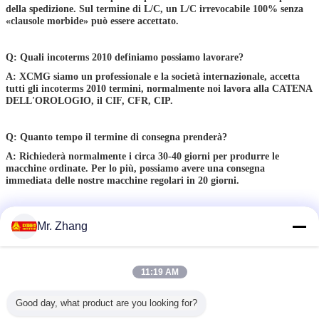
della spedizione. Sul termine di L/C, un L/C irrevocabile 100% senza
«clausole morbide» può essere accettato.
Q: Quali incoterms 2010 definiamo possiamo lavorare?
A: XCMG siamo un professionale e la società internazionale, accetta
tutti gli incoterms 2010 termini, normalmente noi lavora alla CATENA
DELL'OROLOGIO, il CIF, CFR, CIP.
Q: Quanto tempo il termine di consegna prenderà?
A: Richiederà normalmente i circa 30-40 giorni per produrre le
macchine ordinate. Per lo più, possiamo avere una consegna
immediata delle nostre macchine regolari in 20 giorni.
Q: Come circa SERVIZIO DI ASSISTENZA AL CLIENTE?
Mr. Zhang
A: Servizio annuale 365×24
Globalmente, abbiamo più di 5000 tecnici di assistenza e 1500 veicoli di
servizio dedicati. Siamo impegnati in servizio di 24 ore annuale persino
11:19 AM
durante le feste, in conformità con la nostra politica sempre di fornitura
«una risposta in 15 minuti e del completamento di lavoro in 24 ore.»
Good day, what product are you looking for?