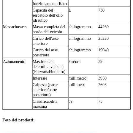
funzionamento Rated
Capacità del
L
730
serbatoio dell'olio
idraulico
Massachussets
Massa completa del
chilogrammo
44260
bordo del veicolo
Carico dell'asse
chilogrammo
25220
anteriore
Carico del asse
chilogrammo
19040
posteriore
Azionamento
Massimo che
km/ora
39
determina velocità
(Forwarsd/indietro)
Interasse
millimetro
3950
Calpesta (parte
millimetri
2605
anteriore/parte
posteriore)
Classificabilità
%
75
massima
Foto dei prodotti: