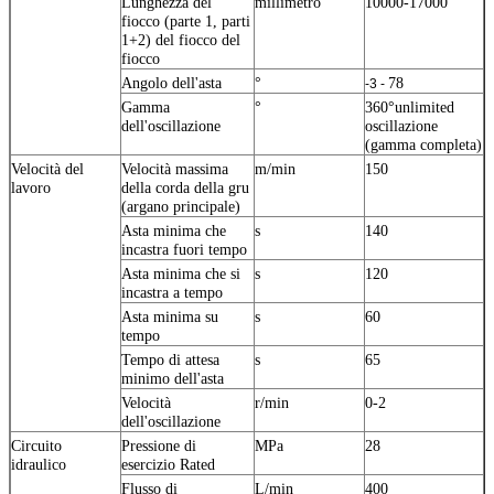
Lunghezza del
millimetro
10000-17000
fiocco (parte 1, parti
1+2) del fiocco del
fiocco
Angolo dell'asta
°
78
-3 -
Gamma
°
360°unlimited
dell'oscillazione
oscillazione
(gamma completa)
Velocità del
Velocità massima
m/min
150
lavoro
della corda della gru
(argano principale)
Asta minima che
s
140
incastra fuori tempo
Asta minima che si
s
120
incastra a tempo
Asta minima su
s
60
tempo
Tempo di attesa
s
65
minimo dell'asta
Velocità
r/min
0-2
dell'oscillazione
Circuito
Pressione di
MPa
28
idraulico
esercizio Rated
Flusso di
L/min
400