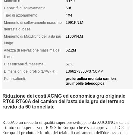
Modello n.:
RT60
Capacità di sollevamento:
60t
Tipo di azionamento:
4X4
Momento di sollevamento massimo
1991KN.M
dell'asta di base:
Momento di Max.lifting dell'asta più
1166KN.M
lunga:
Altezza di elevazione massima del
62.2M
fiocco:
Classificabilità massima:
57%
Dimensioni del profilo (L×W×H):
13662×3300×3750MM
gru idraulica montata camion
Punti salienti:
,
gru mobile telescopica
Riduzione dei costi XCMG ed economica gru originale
RT60 RT60A del camion dell'asta della gru del terreno
ruvido da 60 tonnellate
RT60A è un modello di qualità superiore sviluppato da XUGONG e da un
istituto con esperienza di R & S in Europa, che è stata approvata da CE in
Europa. Il prodotto è fornito del telaio di caricamento dell'due-asse ed ha