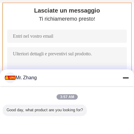
Lasciate un messaggio
Ti richiameremo presto!
Mr. Zhang
3:57 AM
Camion interurbano 8x4 di trasporto di carico con la singola line
Good day, what product are you looking for?
Mano sinistra che conduce l'autocarro con cassone ribaltabile 
Autocarro con cassone ribaltabile giallo grande, autocarri a casso
attrezzatura per l'edilizia concreta da 6X4 8 CBM con una le 