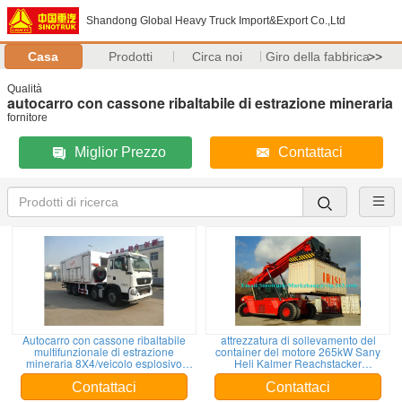
Shandong Global Heavy Truck Import&Export Co.,Ltd
Casa
Prodotti
Circa noi
Giro della fabbrica
>>
Qualità
autocarro con cassone ribaltabile di estrazione mineraria
fornitore
Miglior Prezzo
Contattaci
Autocarro con cassone ribaltabile
attrezzatura di sollevamento del
multifunzionale di estrazione
container del motore 265kW Sany
mineraria 8X4/veicolo esplosivo
Heli Kalmer Reachstacker
emulsionato
SRSC45C31
Contattaci
Contattaci