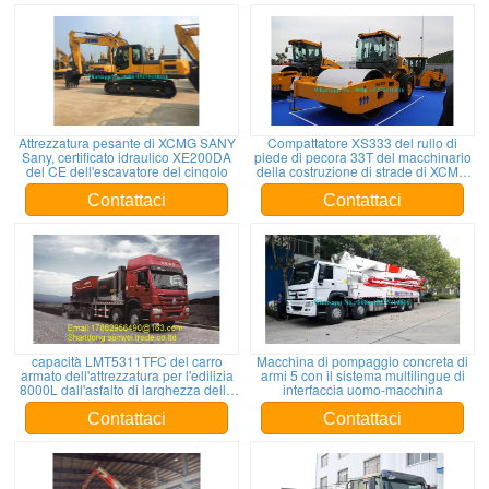
Attrezzatura pesante di XCMG SANY
Compattatore XS333 del rullo di
Sany, certificato idraulico XE200DA
piede di pecora 33T del macchinario
del CE dell'escavatore del cingolo
della costruzione di strade di XCMG
grande
Contattaci
Contattaci
capacità LMT5311TFC del carro
Macchina di pompaggio concreta di
armato dell'attrezzatura per l'edilizia
armi 5 con il sistema multilingue di
8000L dall'asfalto di larghezza dello
interfaccia uomo-macchina
spruzzo di 31t 4m
Contattaci
Contattaci