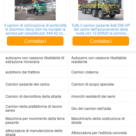
Il camion di collocazione di profondità
Tutto il camion pesante 8x8 336 HP
di Zoomlion Sany 34m ha montato la
del carico dell'azionamento della
pompa per calcestruzzo 34X-4Z con
ruota con 12.00R20 la gomma
un'uscita dell'attrezzatura per l'edilizia
ZZ2317N4677
dal ³ /h di 120m
Contattaci
Contattaci
autocarro con cassone ribaltabile di
Autocarro con cassone ribaltabile
estrazione mineraria
resistente
autotreno del trattore
Camion cisterna
Camion pesante del carico
Camion di scopo speciale
Camion di demolitore della strada
rimorchi resistenti dei semi
Camion della piattaforma di lavoro
Gru del camion dell'asta
aereo
Macchina per movimento della terra
Macchinario della costruzione di
pesante
strade
attrezzatura di manutenzione delle
Attrezzatura per l'edilizia concreta
strade