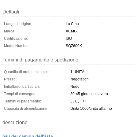
Dettagli
Luogo di origine:
La Cina
Marca:
XCMG
Certificazione:
ISO
Model Number:
SQZ600K
Termini di pagamento e spedizione
Quantità di ordine minimo:
1 UNITÀ
Prezzo:
Negotation
Imballaggi particolari:
Nudo
Tempi di consegna:
30-45 giorni del lavoro
Termini di pagamento:
L / C, T / T
Capacità di alimentazione:
Unità 1000/unità all'anno
descrizione
Gru del camion dell'asta