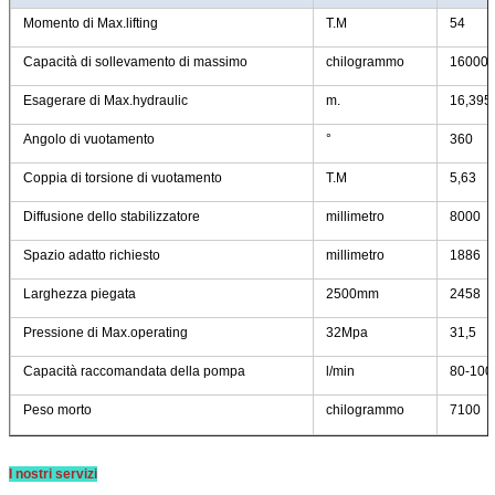
Momento di Max.lifting
T.M
54
Capacità di sollevamento di massimo
chilogrammo
16000
Esagerare di Max.hydraulic
m.
16,395
Angolo di vuotamento
°
360
Coppia di torsione di vuotamento
T.M
5,63
Diffusione dello stabilizzatore
millimetro
8000
Spazio adatto richiesto
millimetro
1886
Larghezza piegata
2500mm
2458
Pressione di Max.operating
32Mpa
31,5
Capacità raccomandata della pompa
l/min
80-100
Peso morto
chilogrammo
7100
I nostri servizi