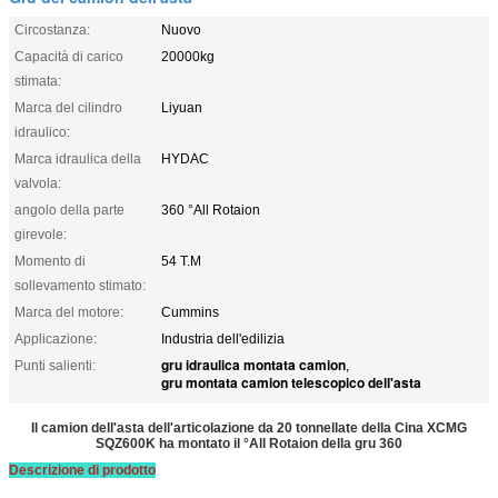
Circostanza:
Nuovo
Capacità di carico
20000kg
stimata:
Marca del cilindro
Liyuan
idraulico:
Marca idraulica della
HYDAC
valvola:
angolo della parte
360 °All Rotaion
girevole:
Momento di
54 T.M
sollevamento stimato:
Marca del motore:
Cummins
Applicazione:
Industria dell'edilizia
gru idraulica montata camion
Punti salienti:
,
gru montata camion telescopico dell'asta
Il camion dell'asta dell'articolazione da 20 tonnellate della Cina XCMG
SQZ600K ha montato il °All Rotaion della gru 360
Descrizione di prodotto