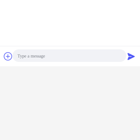
Chiacchierare
Richiedere un
preventivo
Photo
Video Call
Audio Call
gru montata camion telescopico dell'asta
Etichette:
,