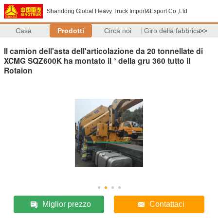
Shandong Global Heavy Truck Import&Export Co.,Ltd
Casa
Prodotti
Circa noi
Giro della fabbrica
>>
Il camion dell'asta dell'articolazione da 20 tonnellate di
XCMG SQZ600K ha montato il ° della gru 360 tutto il
Rotaion
Miglior prezzo
Contattaci