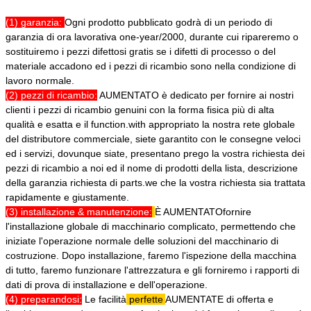
(1) garanzia:
Ogni prodotto pubblicato godrà di un periodo di
garanzia di ora lavorativa one-year/2000, durante cui ripareremo o
sostituiremo i pezzi difettosi gratis se i difetti di processo o del
materiale accadono ed i pezzi di ricambio sono nella condizione di
lavoro normale.
(2) pezzi di ricambio:
AUMENTATO è dedicato per fornire ai nostri
clienti i pezzi di ricambio genuini con la forma fisica più di alta
qualità e esatta e il function.with appropriato la nostra rete globale
del distributore commerciale, siete garantito con le consegne veloci
ed i servizi, dovunque siate, presentano prego la vostra richiesta dei
pezzi di ricambio a noi ed il nome di prodotti della lista, descrizione
della garanzia richiesta di parts.we che la vostra richiesta sia trattata
rapidamente e giustamente.
(3) installazione & manutenzione:
È AUMENTATO
fornire
l'installazione globale di macchinario complicato, permettendo che
iniziate l'operazione normale delle soluzioni del macchinario di
costruzione. Dopo installazione, faremo l'ispezione della macchina
di tutto, faremo funzionare l'attrezzatura e gli forniremo i rapporti di
dati di prova di installazione e dell'operazione.
(4) preparandosi:
Le facilità
perfette
AUMENTATE
di offerta e