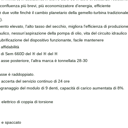
a confluenza più brevi, più economizzatore d'energia, efficiente
e è due volte finchè il cambio planetario della gemello-turbina tradizio
).
mento elevato, l'alto tasso del secchio, migliora l'efficienza di produzio
aulico, nessun'aspirazione della pompa di olio, vita del circuito idraulic
lubrificazione del dispositivo funzionante, facile mantenere
affidabilità
le di Sem 660D del ※ del ※ del ※
asse posteriore, l'altra marca è tonnellata 28-30
l'asse è raddoppiato.
i accerta del servizio continuo di 24 ore
granaggio del modulo di 9 denti, capacità di carico aumentata di 8%.
elettrico di coppia di torsione
le e spaccato