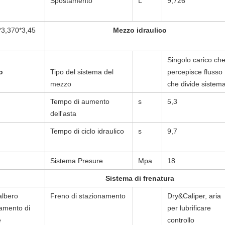
Spostamento
L
9,726
*3,370*3,45
Mezzo idraulico
Singolo carico ch
o
Tipo del sistema del
percepisce flusso
mezzo
che divide sistem
Tempo di aumento
s
5,3
dell'asta
Tempo di ciclo idraulico
s
9,7
Sistema Presure
Mpa
18
Sistema di frenatura
albero
Freno di stazionamento
Dry&Caliper, aria
amento di
per lubrificare
e
controllo