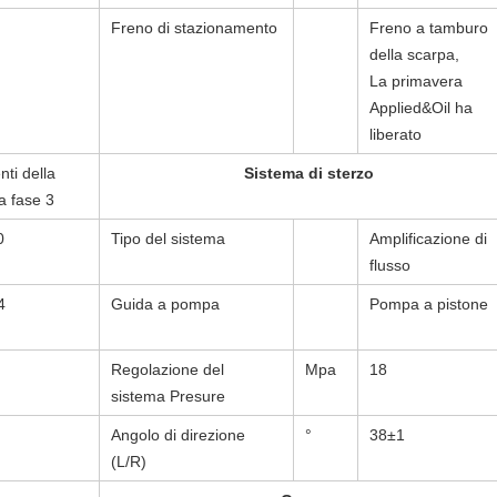
Freno di stazionamento
Freno a tamburo
della scarpa,
La primavera
Applied&Oil ha
liberato
ti della
Sistema di sterzo
a fase 3
0
Tipo del sistema
Amplificazione di
flusso
4
Guida a pompa
Pompa a pistone
Regolazione del
Mpa
18
sistema Presure
Angolo di direzione
°
38±1
(L/R)