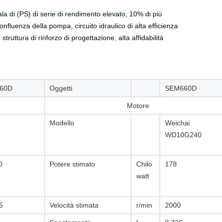
pala di (PS) di serie di rendimento elevato, 10% di più
nfluenza della pompa, circuito idraulico di alta efficienza
truttura di rinforzo di progettazione, alta affidabilità
60D
Oggetti
SEM660D
Motore
Modello
Weichai
WD10G240
0
Potere stimato
Chilo
178
watt
5
Velocità stimata
r/min
2000