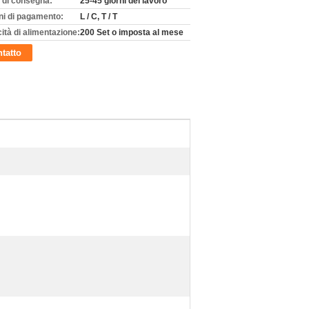
 di consegna:
25-45 giorni del lavoro
ni di pagamento:
L / C, T / T
ità di alimentazione:
200 Set o imposta al mese
tatto