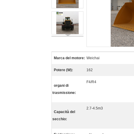
Marca del motore:
Weichai
Potere (W):
162
F4/R4
organi di
trasmissione:
2.7-4.5m3
Capacità del
secchio: