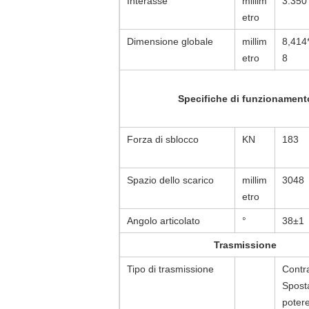
Interasse
millim
3.350
etro
Dimensione globale
millim
8,414
etro
8
Specifiche di funzionament
Forza di sblocco
KN
183
Spazio dello scarico
millim
3048
etro
Angolo articolato
°
38±1
Trasmissione
Tipo di trasmissione
Contr
Spost
poter