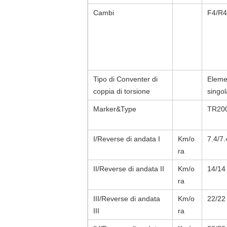
Cambi
F4/R4
Tipo di Conventer di
Elemen
coppia di torsione
singol
Marker&Type
TR20
I/Reverse di andata I
Km/o
7.4/7.
ra
II/Reverse di andata II
Km/o
14/14
ra
III/Reverse di andata
Km/o
22/22
III
ra