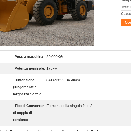
Tempi
Termi
Capac
Con
Peso a macchina:
20,000KG
Potenza nominale:
178kw
Dimensione
8414*2855*3458mm
(lungamente *
larghezza * alta):
Tipo di Conventer
Elementi della singola fase 3
di coppia di
torsione: