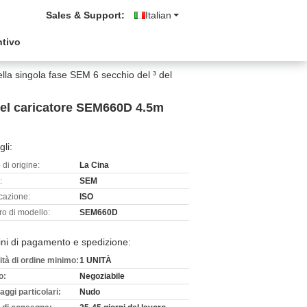
Sales & Support:
Italian
ntivo
la singola fase SEM 6 secchio del ³ del
 del caricatore SEM660D 4.5m
gli:
di origine:
La Cina
:
SEM
icazione:
ISO
o di modello:
SEM660D
ni di pagamento e spedizione:
ità di ordine minimo:
1 UNITÀ
o:
Negoziabile
aggi particolari:
Nudo