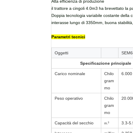
Alta efficienza di produzione
il trattore a cingoli 4.0m3 ha brevettato la 
Doppia tecnologia variabile costante della co
interasse lungo di 3350mm, buona stabilità, s
Parametri tecnici
Oggetti
SEM6
Specificazione principale
Carico nominale
Chilo
6.000
gram
mo
Peso operativo
Chilo
20.00
gram
mo
Capacità del secchio
3.3-5.
3
m.