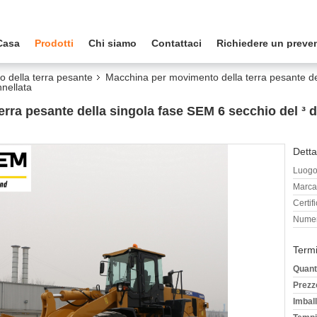
Casa
Prodotti
Chi siamo
Contattaci
Richiedere un preve
 della terra pesante
Macchina per movimento della terra pesante del
nellata
rra pesante della singola fase SEM 6 secchio del ³
Detta
Luogo 
Marca
Certif
Numer
Termi
Quant
Prezz
Imball