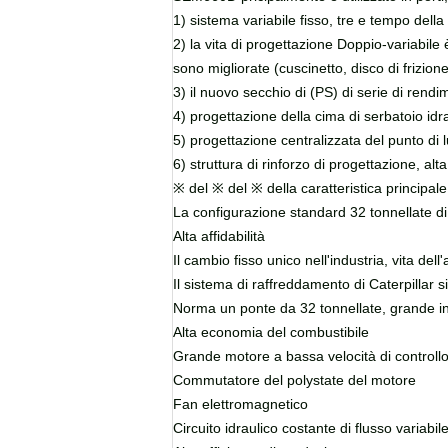
1) sistema variabile fisso, tre e tempo dell
2) la vita di progettazione Doppio-variabil
sono migliorate (cuscinetto, disco di frizione
3) il nuovo secchio di (PS) di serie di rendi
4) progettazione della cima di serbatoio idr
5) progettazione centralizzata del punto di 
6) struttura di rinforzo di progettazione, alta 
※ del ※ del ※ della caratteristica principa
La configurazione standard 32 tonnellate di 
Alta affidabilità
Il cambio fisso unico nell'industria, vita del
Il sistema di raffreddamento di Caterpillar s
Norma un ponte da 32 tonnellate, grande in
Alta economia del combustibile
Grande motore a bassa velocità di controllo 
Commutatore del polystate del motore
Fan elettromagnetico
Circuito idraulico costante di flusso variabi