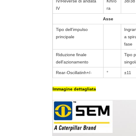
IV/Reverse di andata
Km/o
38/38
IV
ra
Asse
Tipo dell'impulso
Ingran
principale
a spir
fase
Riduzione finale
Tipo p
dell'azionamento
singol
Rear-Oscillatinh+/-
°
±11
Immagine dettagliata