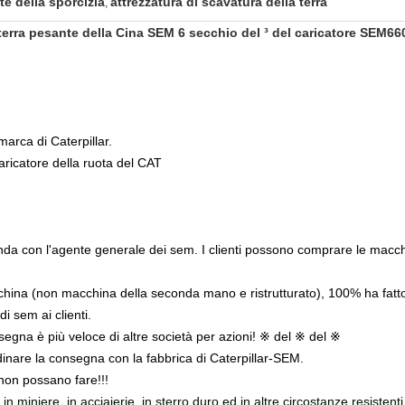
e della sporcizia
attrezzatura di scavatura della terra
,
rra pesante della Cina SEM 6 secchio del ³ del caricatore SEM660
arca di Caterpillar.
caricatore della ruota del CAT
nda con l'agente generale dei sem. I clienti possono comprare le macch
china (non macchina della seconda mano e ristrutturato), 100% ha fatto 
di sem ai clienti.
segna è più veloce di altre società per azioni! ※ del ※ del ※
nare la consegna con la fabbrica di Caterpillar-SEM.
 non possano fare!!!
n miniere, in acciaierie, in sterro duro ed in altre circostanze resistenti