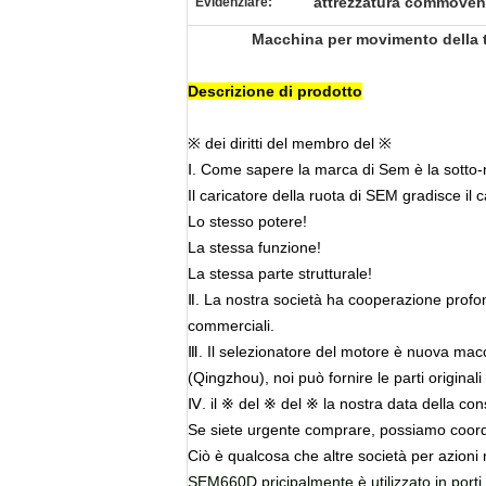
attrezzatura commovent
Evidenziare:
Macchina per movimento della te
Descrizione di prodotto
※ dei diritti del membro del ※
Ⅰ. Come sapere la marca di Sem è la sotto-m
Il caricatore della ruota di SEM gradisce il 
Lo stesso potere!
La stessa funzione!
La stessa parte strutturale!
Ⅱ. La nostra società ha cooperazione profo
commerciali.
Ⅲ. Il selezionatore del motore è nuova mac
(Qingzhou), noi può fornire le parti originali 
Ⅳ. il ※ del ※ del ※ la nostra data della con
Se siete urgente comprare, possiamo coordi
Ciò è qualcosa che altre società per azioni
SEM660D pricipalmente è utilizzato in porti, i