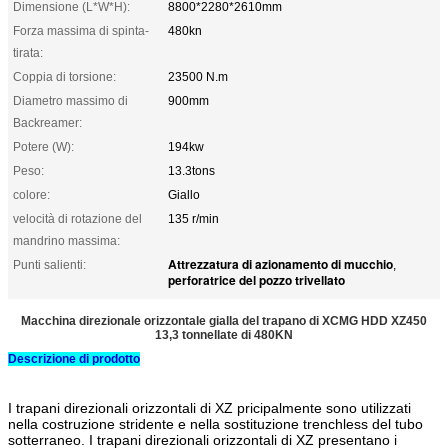
Dimensione (L*W*H):
8800*2280*2610mm
Forza massima di spinta-
480kn
tirata:
Coppia di torsione:
23500 N.m
Diametro massimo di
900mm
Backreamer:
Potere (W):
194kw
Peso:
13.3tons
colore:
Giallo
velocità di rotazione del
135 r/min
mandrino massima:
Attrezzatura di azionamento di mucchio
Punti salienti:
,
perforatrice del pozzo trivellato
Macchina direzionale orizzontale gialla del trapano di XCMG HDD XZ450
13,3 tonnellate di 480KN
Descrizione di prodotto
I trapani direzionali orizzontali di XZ pricipalmente sono utilizzati
nella costruzione stridente e nella sostituzione trenchless del tubo
sotterraneo. I trapani direzionali orizzontali di XZ presentano i