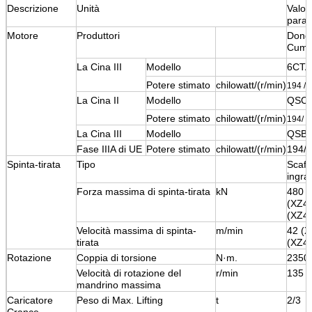
Descrizione
Unità
Valor
para
Motore
Produttori
Dong
Cumm
La Cina III
Modello
6CTA
Potere stimato
chilowatt/(r/min)
194 /
La Cina II
Modello
QSC8
Potere stimato
chilowatt/(r/min)
2
194/
La Cina III
Modello
QSB6
Fase IIIA di UE
Potere stimato
chilowatt/(r/min)
194/
Spinta-tirata
Tipo
Scaffa
ingra
Forza massima di spinta-tirata
kN
480
(XZ4
(XZ45
Velocità massima di spinta-
m/min
42 (X
tirata
(XZ45
Rotazione
Coppia di torsione
N·m.
2350
Velocità di rotazione del
r/min
135
mandrino massima
Caricatore
Peso di Max. Lifting
t
2/3
Crance