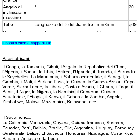
Angolo di
°
20
inclinazione
massimo
Tubo
Lunghezza del × del diametro
mm×mm
φ89×
Pompa di
Portata massima
L/min
450/
fango
Pressione massima
MPa
8/10
Il nostro cliente dappertutto
Peso
chilogrammo
1330
(XZ4
Paesi africani:
(XZ45
Il Congo, la Tanzania, Gibuti, l'Angola, la Repubblica del Chad,
l'Algeria, il Sudan, la Libia, l'Eritrea, l'Uganda, il Ruanda, il Burundi e
le Seychelles. La Mauritania, il Sahara occidentale, il Senegal, la
Gambia, il Mali, il Burkina Faso, la Guinea, la Guinea-Bissau, Capo
Verde, Sierra Leone, la Liberia, Costa d'Avorio, il Ghana, il Togo, il
Benin, il Niger, la Nigeria,
la Namibia
,
il Camerun, Guinea
Equatoriale, l'Etiopia, il Kenya, il Gabon e lo Zambia, Angola,
Zimbabwe, Malawi, Mozambico, Botswana, ecc.
Il Sudamerica:
La Colombia, Venezuela, Guyana, Guiana francese, Surinam,
Ecuador, Perù, Bolivia, Brasile, Cile, Argentina, Uruguay, Paraguay,
Guatemala, Belize, El Salvador, Honduras, Nicaragua, Costa Rica,
Panama, Antigua e Barbuda