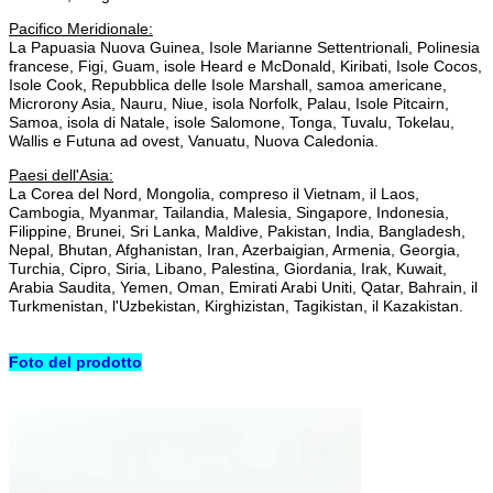
Pacifico Meridionale:
La Papuasia Nuova Guinea, Isole Marianne Settentrionali, Polinesia
francese, Figi, Guam, isole Heard e McDonald, Kiribati, Isole Cocos,
Isole Cook, Repubblica delle Isole Marshall, samoa americane,
Microrony Asia, Nauru, Niue, isola Norfolk, Palau, Isole Pitcairn,
Samoa, isola di Natale, isole Salomone, Tonga, Tuvalu, Tokelau,
Wallis e Futuna ad ovest, Vanuatu, Nuova Caledonia.
Paesi dell'Asia:
La Corea del Nord, Mongolia, compreso il Vietnam, il Laos,
Cambogia, Myanmar, Tailandia, Malesia, Singapore, Indonesia,
Filippine, Brunei, Sri Lanka, Maldive, Pakistan, India, Bangladesh,
Nepal, Bhutan, Afghanistan, Iran, Azerbaigian, Armenia, Georgia,
Turchia, Cipro, Siria, Libano, Palestina, Giordania, Irak, Kuwait,
Arabia Saudita, Yemen, Oman, Emirati Arabi Uniti, Qatar, Bahrain, il
Turkmenistan, l'Uzbekistan, Kirghizistan, Tagikistan, il Kazakistan.
Foto del prodotto