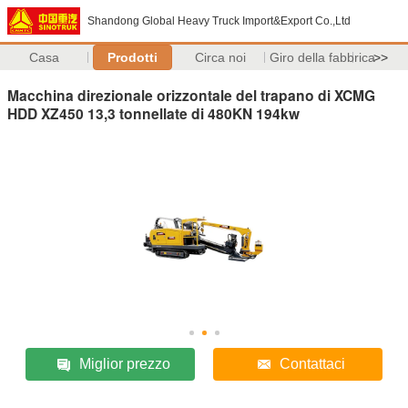
Shandong Global Heavy Truck Import&Export Co.,Ltd
Casa
Prodotti
Circa noi
Giro della fabbrica
>>
Macchina direzionale orizzontale del trapano di XCMG
HDD XZ450 13,3 tonnellate di 480KN 194kw
Miglior prezzo
Contattaci